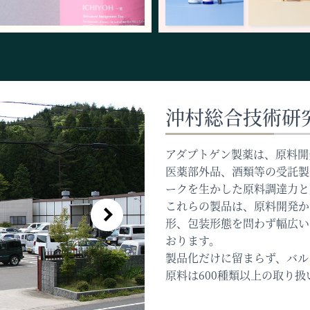
沖村総合技術研
アダプトゲン製薬は、原料開
医薬部外品、酒類等の受託製
ークを生かした原料調達力と
これらの製品は、原料開発か
形、包装形態を問わず幅広い
おります。
製品化だけに留まらず、バル
原料は600種類以上の取り