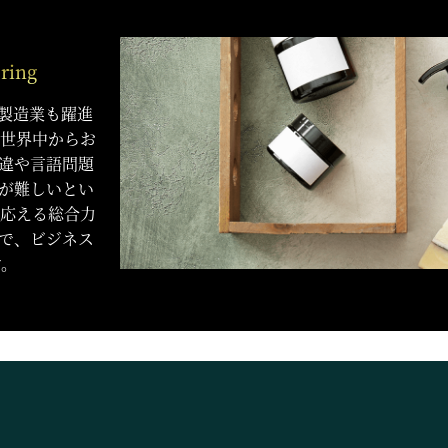
ring
製造業も躍進
ど世界中からお
違や言語問題
が難しいとい
に応える総合力
で、ビジネス
す。