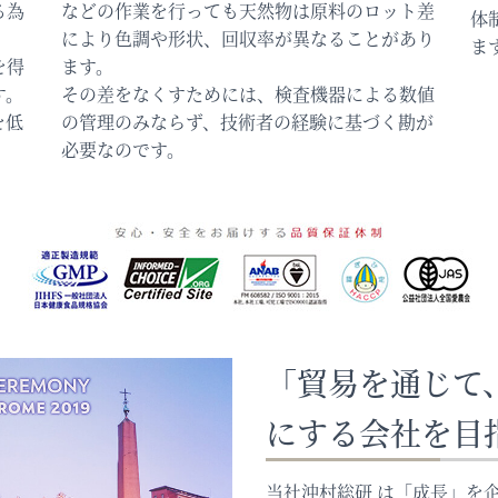
る為
などの作業を行っても天然物は原料のロット差
体
。
により色調や形状、回収率が異なることがあり
ま
を得
ます。
す。
その差をなくすためには、検査機器による数値
を低
の管理のみならず、技術者の経験に基づく勘が
必要なのです。
「貿易を通じて
にする会社を目
当社沖村総研 は「成長」を企