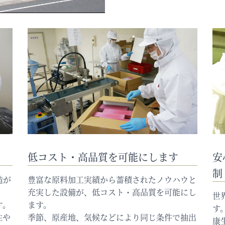
低コスト・高品質を可能にします
安
制
造が
豊富な原料加工実績から蓄積されたノウハウと
充実した設備が、低コスト・高品質を可能にし
世
す。
ます。
す
性や
季節、原産地、気候などにより同じ条件で抽出
康