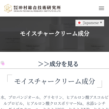
ナ
ビ
ゲ
Japanese
▼
ー
シ
モイスチャークリーム成分
ョ
ン
を
切
り
替
＞＞成分を見る
え
モイスチャークリーム成分
水、プロパンジオール、グリセリン、ヒアルロン酸アスコルビ
ルプロピル、ヒアルロン酸クロスポリマーNa、水添レシチ